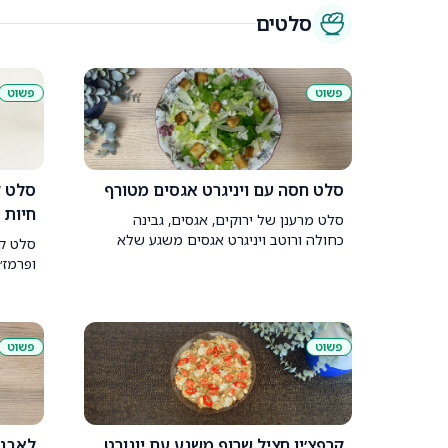
סלטים
פשוט
פשוט
סלט חסה עם ויניגרט אגסים מטורף
סלט ק
חיות
סלט מרענן של ירוקים, אגסים, גבינה
כחולה ורוטב ויניגרט אגסים משגע שלא
סלט קי
תרצו שיגמר לעולם
ופרמז׳
לסירוב
פשוט
פשוט
קרפצ׳יו חציל שרוף משגע עם יוגורט
לאבנה