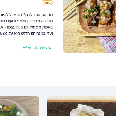
בינוני
מה אני אגיד לכם? מה יכול להיות
סביצ׳ה מדג לבן שומני וטעים מתו
באמת מספיק גם כשלעצמו - אבל 
ועד. במנה הזו הדגש הוא על מצע 
של מרכיבים, שהמאתגר שבהם הוא
המשיכו לקרוא
כיפי. אם אין לכם את המצרך ה
מדובר בסביצ׳ה עדין שמחמיא בט
שלא תוכלו להפסיק לזלול. בקיצו
ויפיפיה, זו האחת שלכם, שיהיה 