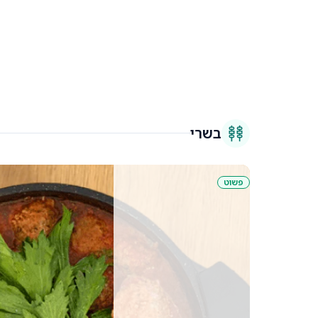
בשרי
פשוט