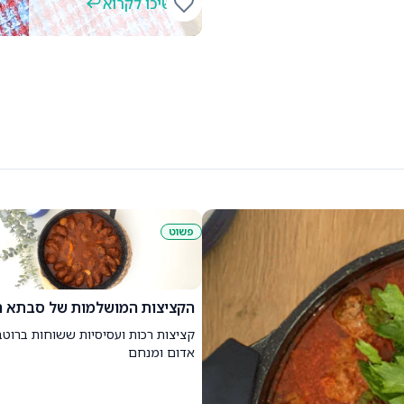
המשיכו לקרוא
קריספי אורז מוסר ים וכמהין
קריספי אורז עם סביצ׳ה עדין של מוסר י
פשוט
הקציצות המושלמות של סבתא ר
קציצות רכות ועסיסיות ששוחות ברוטב
אדום ומנחם