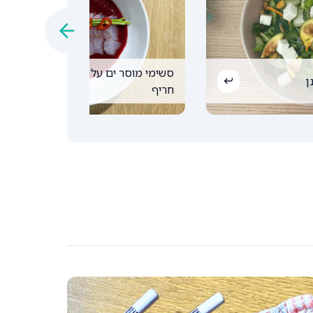
סשימי מוסר ים על רוטב דובדבנים
ן
חריף